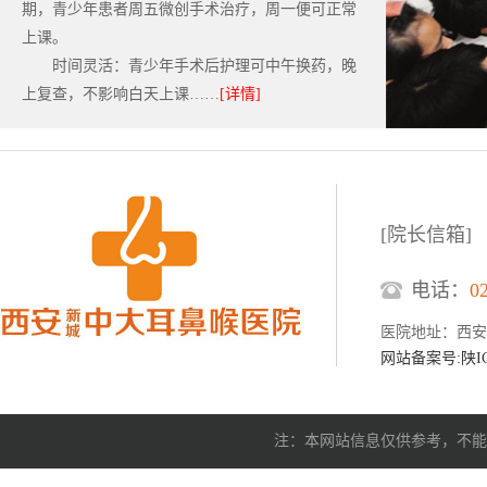
期，青少年患者周五微创手术治疗，周一便可正常
上课。
时间灵活：青少年手术后护理可中午换药，晚
上复查，不影响白天上课……
[详情]
[院长信箱]
电话：
0
医院地址：西安
网站备案号:陕ICP
注：本网站信息仅供参考，不能